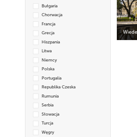
Bułgaria
Chorwacja
Francja
Wiede
Grecja
Cena:
Hiszpania
Termin:
Litwa
Niemcy
Polska
Portugalia
Republika Czeska
Rumunia
Serbia
Słowacja
Turcja
Węgry