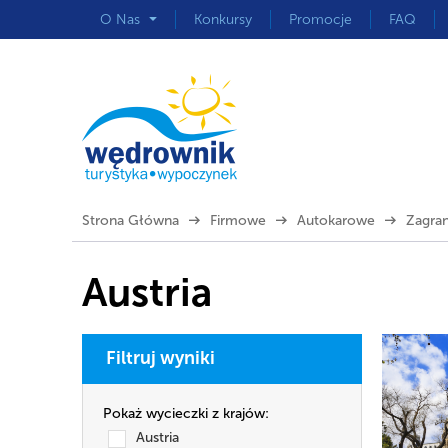
O Nas
Konkursy
Promocje
FAQ
Strona Główna
Firmowe
Autokarowe
Zagra
Austria
Filtruj wyniki
Pokaż wycieczki z krajów:
Austria