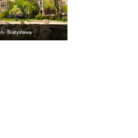
ń- Bratysława
Cena od
01.03 - 30.11.2024