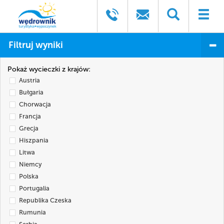
Filtruj wyniki
Pokaż wycieczki z krajów:
Austria
Bułgaria
Chorwacja
Francja
Grecja
Hiszpania
Litwa
Niemcy
Polska
Portugalia
Republika Czeska
Rumunia