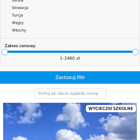
Serbia
Słowacja
Turcja
Węgry
Włochy
Zakres cenowy:
1
-
2480
zł
Sortuj po dacie wyjazdu rosnąco
WYCIECZKI SZKOLNE