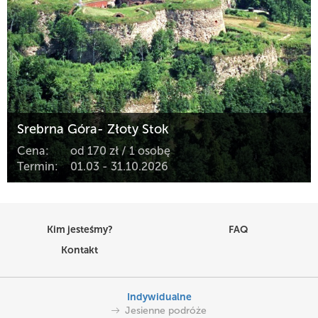
Srebrna Góra- Złoty Stok
Cena:
od 170 zł / 1 osobę
Termin:
01.03 - 31.10.2026
Kim jesteśmy?
FAQ
Kontakt
Indywidualne
Jesienne podróże