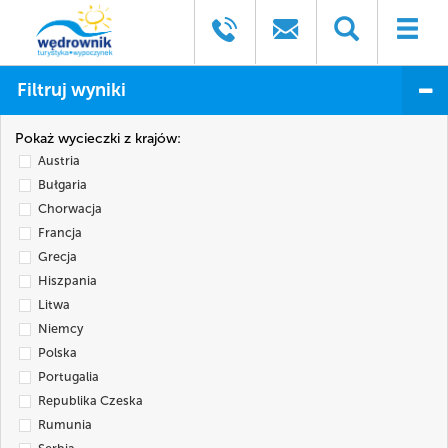
Filtruj wyniki
Pokaż wycieczki z krajów:
Austria
Bułgaria
Chorwacja
Francja
Grecja
Hiszpania
Litwa
Niemcy
Polska
Portugalia
Republika Czeska
Rumunia