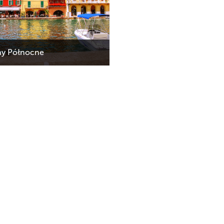
y Północne
1160 zł + 280 euro
01.04 - 31.10.2025