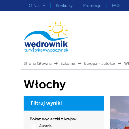
O Nas
Konkursy
Promocje
FAQ
Strona Główna
Szkolne
Europa - autokar
Wł
Włochy
Filtruj wyniki
Pokaż wycieczki z krajów:
Austria