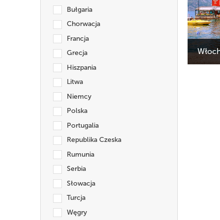
Bułgaria
Chorwacja
Francja
Włoch
Grecja
Cena:
Hiszpania
Termin:
Litwa
Niemcy
Polska
Portugalia
Republika Czeska
Rumunia
Serbia
Słowacja
Turcja
Węgry