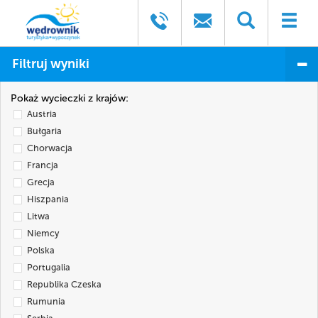
Filtruj wyniki
Pokaż wycieczki z krajów:
Austria
Bułgaria
Chorwacja
Francja
Grecja
Hiszpania
Litwa
Niemcy
Polska
Portugalia
Republika Czeska
Rumunia