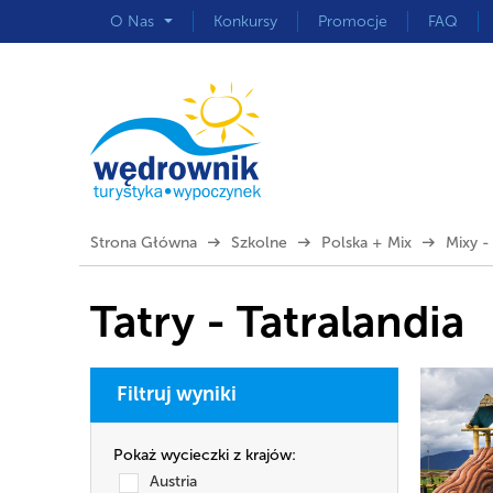
O Nas
Konkursy
Promocje
FAQ
Strona Główna
Szkolne
Polska + Mix
Mixy -
Tatry - Tatralandia
Filtruj wyniki
Pokaż wycieczki z krajów:
Austria