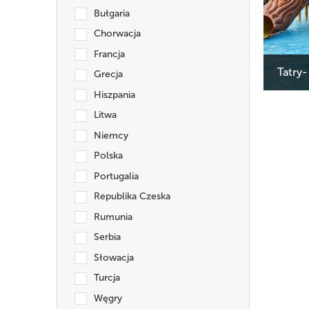
Bułgaria
Chorwacja
Francja
Tatry-
Grecja
Cena:
Hiszpania
Termin:
Litwa
Niemcy
Polska
Portugalia
Republika Czeska
Rumunia
Serbia
Słowacja
Turcja
Węgry