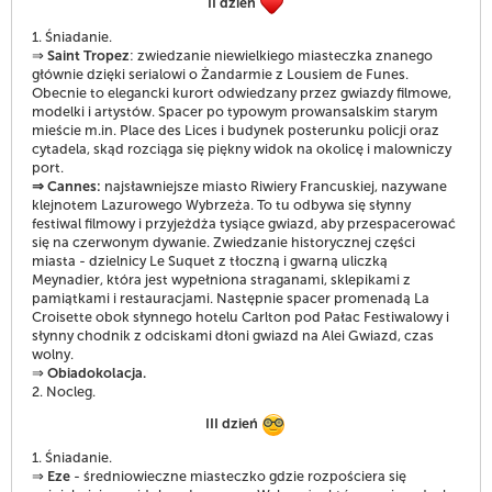
II dzień
1. Śniadanie.
⇒
Saint Tropez
: zwiedzanie niewielkiego miasteczka znanego
głównie dzięki serialowi o Żandarmie z Lousiem de Funes.
Obecnie to elegancki kurort odwiedzany przez gwiazdy filmowe,
modelki i artystów. Spacer po typowym prowansalskim starym
mieście m.in. Place des Lices i budynek posterunku policji oraz
cytadela, skąd rozciąga się piękny widok na okolicę i malowniczy
port.
⇒ Cannes:
najsławniejsze miasto Riwiery Francuskiej, nazywane
klejnotem Lazurowego Wybrzeża. To tu odbywa się słynny
festiwal filmowy i przyjeżdża tysiące gwiazd, aby przespacerować
się na czerwonym dywanie. Zwiedzanie historycznej części
miasta - dzielnicy Le Suquet z tłoczną i gwarną uliczką
Meynadier, która jest wypełniona straganami, sklepikami z
pamiątkami i restauracjami. Następnie spacer promenadą La
Croisette obok słynnego hotelu Carlton pod Pałac Festiwalowy i
słynny chodnik z odciskami dłoni gwiazd na Alei Gwiazd, czas
wolny.
⇒
Obiadokolacja.
2. Nocleg.
III dzień
1. Śniadanie.
⇒
Eze
- średniowieczne miasteczko gdzie rozpościera się