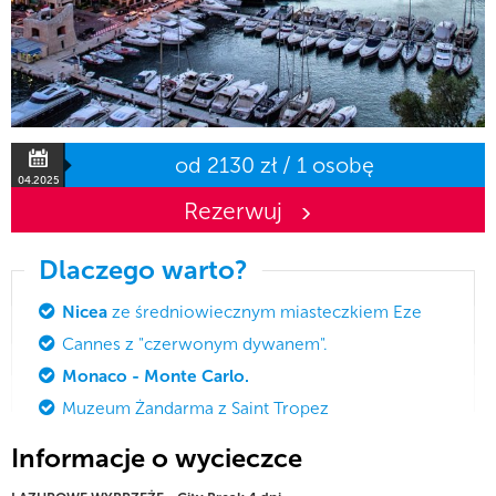
od 2130 zł / 1 osobę
04.2025
Rezerwuj
Dlaczego warto?
Nicea
ze średniowiecznym miasteczkiem Eze
Cannes z "czerwonym dywanem".
Monaco - Monte Carlo.
Muzeum Żandarma z Saint Tropez
Informacje o wycieczce