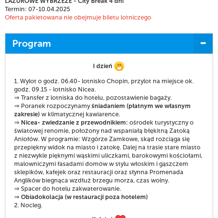
LAZUROWE WYBRZEŻE - City Break 4 dni
Termin: 07-10.04.2025
Oferta pakietowana nie obejmuje biletu lotniczego
Program
I dzień
1. Wylot o godz. 06.40- lotnisko Chopin, przylot na miejsce ok.
godz. 09.15 - lotnisko Nicea.
⇒ Transfer z lotniska do hotelu, pozostawienie bagaży.
⇒ Poranek rozpoczynamy
śniadaniem (płatnym we własnym
zakresie)
w klimatycznej kawiarence.
⇒
Nicea- zwiedzanie z przewodnikiem:
ośrodek turystyczny o
światowej renomie, położony nad wspaniałą błękitną Zatoką
Aniołów. W programie: Wzgórze Zamkowe, skąd rozciąga się
przepiękny widok na miasto i zatokę. Dalej na trasie stare miasto
z niezwykle pięknymi wąskimi uliczkami, barokowymi kościołami,
malowniczymi fasadami domów w stylu włoskim i gąszczem
sklepików, kafejek oraz restauracji oraz słynna Promenada
Anglików biegnąca wzdłuż brzegu morza, czas wolny.
⇒ Spacer do hotelu zakwaterowanie.
⇒
Obiadokolacja (w restauracji poza hotelem)
2. Nocleg.