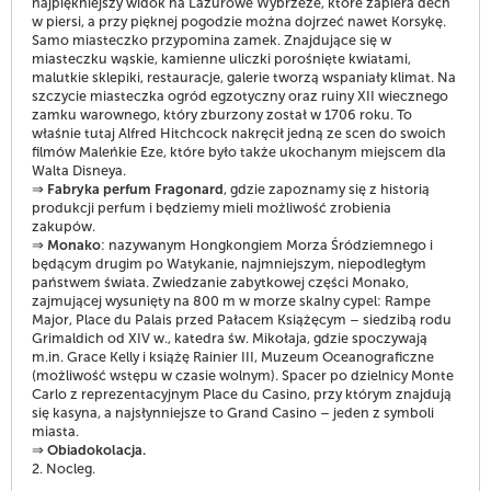
najpiękniejszy widok na Lazurowe Wybrzeże, które zapiera dech
w piersi, a przy pięknej pogodzie można dojrzeć nawet Korsykę.
Samo miasteczko przypomina zamek. Znajdujące się w
miasteczku wąskie, kamienne uliczki porośnięte kwiatami,
malutkie sklepiki, restauracje, galerie tworzą wspaniały klimat. Na
szczycie miasteczka ogród egzotyczny oraz ruiny XII wiecznego
zamku warownego, który zburzony został w 1706 roku. To
właśnie tutaj Alfred Hitchcock nakręcił jedną ze scen do swoich
filmów Maleńkie Eze, które było także ukochanym miejscem dla
Walta Disneya.
⇒
Fabryka perfum Fragonard
, gdzie zapoznamy się z historią
produkcji perfum i będziemy mieli możliwość zrobienia
zakupów.
⇒
Monako
: nazywanym Hongkongiem Morza Śródziemnego i
będącym drugim po Watykanie, najmniejszym, niepodległym
państwem świata. Zwiedzanie zabytkowej części Monako,
zajmującej wysunięty na 800 m w morze skalny cypel: Rampe
Major, Place du Palais przed Pałacem Książęcym – siedzibą rodu
Grimaldich od XIV w., katedra św. Mikołaja, gdzie spoczywają
m.in. Grace Kelly i książę Rainier III, Muzeum Oceanograficzne
(możliwość wstępu w czasie wolnym). Spacer po dzielnicy Monte
Carlo z reprezentacyjnym Place du Casino, przy którym znajdują
się kasyna, a najsłynniejsze to Grand Casino – jeden z symboli
miasta.
⇒
Obiadokolacja.
2. Nocleg.