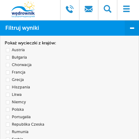
Filtruj wyniki
Pokaż wycieczki z krajów:
Austria
Bułgaria
Chorwacja
Francja
Grecja
Hiszpania
Litwa
Niemcy
Polska
Portugalia
Republika Czeska
Rumunia