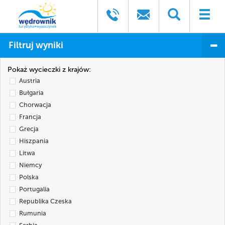
Filtruj wyniki
Pokaż wycieczki z krajów:
Austria
Bułgaria
Chorwacja
Francja
Grecja
Hiszpania
Litwa
Niemcy
Polska
Portugalia
Republika Czeska
Rumunia